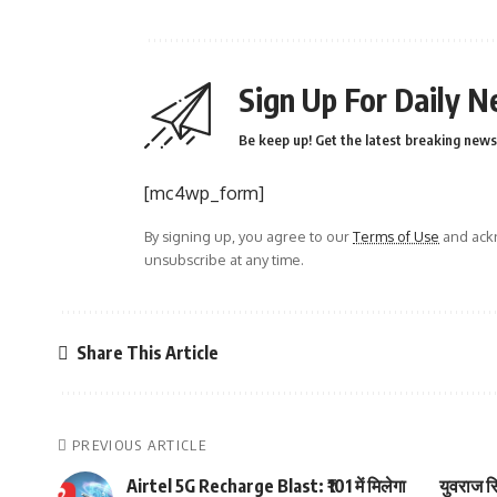
Sign Up For Daily N
Be keep up! Get the latest breaking news 
[mc4wp_form]
By signing up, you agree to our
Terms of Use
and ackn
unsubscribe at any time.
Share This Article
PREVIOUS ARTICLE
Airtel 5G Recharge Blast: ₹101 में मिलेगा
युवराज स