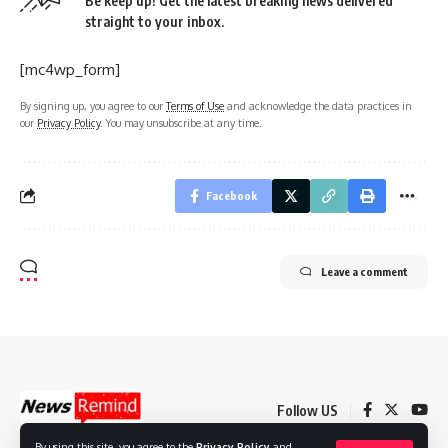
Be keep up! Get the latest breaking news delivered
straight to your inbox.
[mc4wp_form]
By signing up, you agree to our
Terms of Use
and acknowledge the data practices in
our
Privacy Policy
. You may unsubscribe at any time.
Facebook
Leave a comment
Follow US
By using this site, you agree to the
Privacy Policy
and