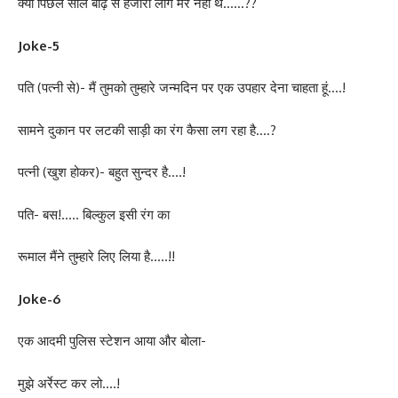
क्या पिछले साल बाढ़ से हजारों लोग मरे नहीं थे……??
Joke-5
पति (पत्नी से)- मैं तुमको तुम्हारे जन्मदिन पर एक उपहार देना चाहता हूं….!
सामने दुकान पर लटकी साड़ी का रंग कैसा लग रहा है….?
पत्नी (खुश होकर)- बहुत सुन्दर है….!
पति- बस!….. बिल्कुल इसी रंग का
रूमाल मैंने तुम्हारे लिए लिया है…..!!
Joke-6
एक आदमी पुलिस स्टेशन आया और बोला-
मुझे अर्रेस्ट कर लो….!