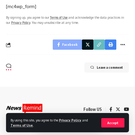
[mc4wp_form]
By signing up, you agree to our
Terms of Use
and acknowledge the data practices in
our
Privacy Policy
. You may unsubscribe at any time.
Facebook
Leave a comment
Follow US
By using this site, you agree to the
Privacy Policy
and
Accept
Terms of Use
.
© 2022 Foxiz News Network. Ruby Design Company. All Rights Reserved.