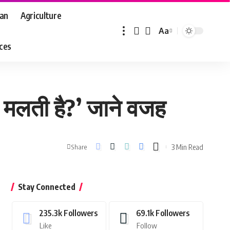
aan
Agriculture
Aa
Font
aces
Resizer
ों मलती है?’ जाने वजह
3 Min Read
Share
Stay Connected
235.3k
Followers
69.1k
Followers
Like
Follow