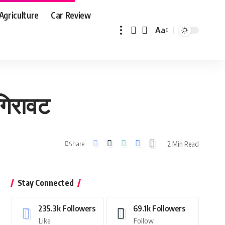
Agriculture
Car Review
Aa
Font
Resizer
 गिरावट
2 Min Read
Share
Stay Connected
235.3k
Followers
69.1k
Followers
Like
Follow