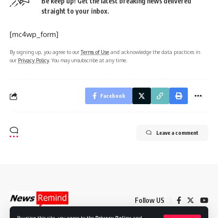
Be keep up! Get the latest breaking news delivered
straight to your inbox.
[mc4wp_form]
By signing up, you agree to our
Terms of Use
and acknowledge the data practices in
our
Privacy Policy
. You may unsubscribe at any time.
Facebook
Leave a comment
Follow US
By using this site, you agree to the
Privacy Policy
and