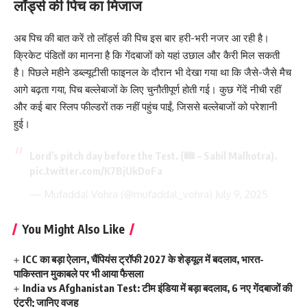
लॉर्ड्स की पिच का मिजाज
अब पिच की बात करें तो लॉर्ड्स की पिच इस बार हरी-भरी नजर आ रही है।
क्रिकेट पंडितों का मानना ​​है कि गेंदबाजों को यहां उछाल और कैरी मिल सकती
है। पिछले महीने डब्ल्यूटीसी फाइनल के दौरान भी देखा गया था कि जैसे-जैसे मैच
आगे बढ़ता गया, पिच बल्लेबाजों के लिए चुनौतीपूर्ण होती गई। कुछ गेंदें नीची रहीं
और कई बार स्लिप फील्डरों तक नहीं पहुंच पाईं, जिससे बल्लेबाजों को परेशानी
हुई।
Lord's pitch day before the Test. (
– Sahil Malhotra).
pic.twitter.com/K7BjUkDoFa
— Mufaddal Vohra (@mufaddal_vohra)
July 9, 2025
You Might Also Like
ICC का बड़ा ऐलान, चैंपियंस ट्रॉफी 2027 के शेड्यूल में बदलाव, भारत-
पाकिस्तान मुकाबले पर भी आया फैसला
India vs Afghanistan Test: टीम इंडिया में बड़ा बदलाव, 6 नए गेंदबाजों की
एंट्री; जानिए वजह