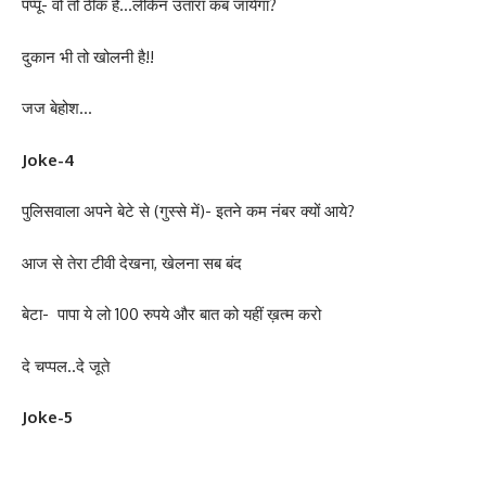
पप्पू- वो तो ठीक है…लेकिन उतारा कब जायेगा?
दुकान भी तो खोलनी है!!
जज बेहोश…
Joke-4
पुलिसवाला अपने बेटे से (गुस्से में)- इतने कम नंबर क्यों आये?
आज से तेरा टीवी देखना, खेलना सब बंद
बेटा- पापा ये लो 100 रुपये और बात को यहीं ख़त्म करो
दे चप्पल..दे जूते
Joke-5