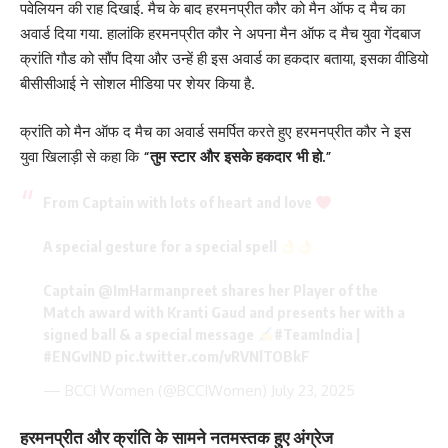
पवेलियन की राह दिखाई. मैच के बाद हरमनप्रीत कौर को मैन ऑफ द मैच का
अवार्ड दिया गया. हालांकि हरमनप्रीत कौर ने अपना मैन ऑफ द मैच युवा गेंदबाज
क्रांति गौड को सौंप दिया और उन्हें ही इस अवार्ड का हकदार बताया, इसका वीडियो
बीसीसीआई ने सोशल मीडिया पर शेयर किया है.
क्रांति को मैन ऑफ द मैच का अवार्ड समर्पित करते हुए हरमनप्रीत कौर ने इस
युवा खिलाड़ी से कहा कि
“तुम स्टार और इसके हकदार भी हो.”
From Captain with lots of heart and love
A special gesture for a special spell
Captain
@ImHarmanpreet
shares her Player of the
Match award with Kranti Gaud and presents her with a
signed ball & a special message
#TeamIndia
|
#ENGvIND
pic.twitter.com/vRVNlTOBkF
— BCCI Women (@BCCIWomen)
July 23, 2025
हरमनप्रीत और क्रांति के सामने नतमस्तक हुए अंग्रेज