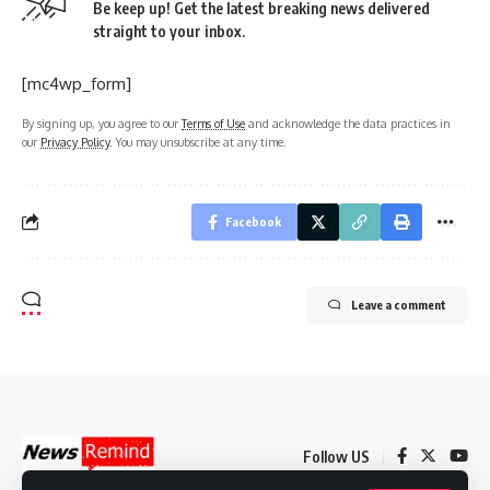
Be keep up! Get the latest breaking news delivered
straight to your inbox.
[mc4wp_form]
By signing up, you agree to our
Terms of Use
and acknowledge the data practices in
our
Privacy Policy
. You may unsubscribe at any time.
Facebook
Leave a comment
Follow US