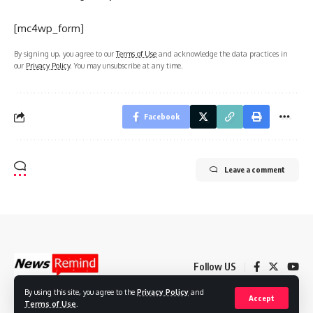
[mc4wp_form]
By signing up, you agree to our
Terms of Use
and acknowledge the data practices in
our
Privacy Policy
. You may unsubscribe at any time.
Facebook
Leave a comment
Follow US
By using this site, you agree to the
Privacy Policy
and
Accept
Terms of Use
.
© 2022 Foxiz News Network. Ruby Design Company. All Rights Reserved.