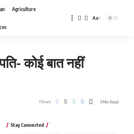
aan
Agriculture
Aa
Font
aces
Resizer
पति- कोई बात नहीं
3 Min Read
Share
Stay Connected