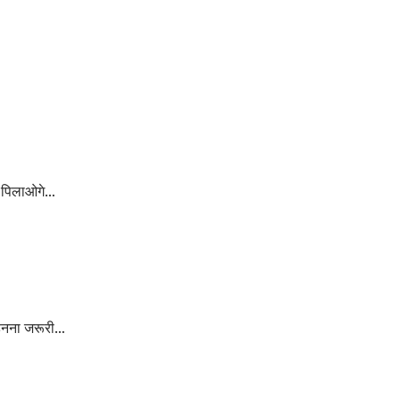
ना पिलाओगे…
पहनना जरूरी…