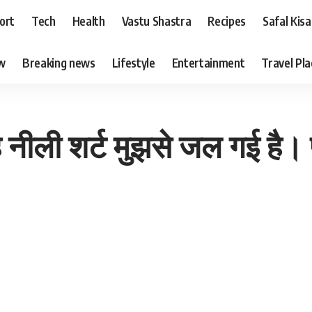
ort
Tech
Health
Vastu Shastra
Recipes
Safal Kis
ew
Breaking news
Lifestyle
Entertainment
Travel Pl
 नीली शर्ट मुझसे जल गई है। 