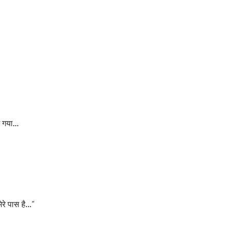
ें गया…
ेरे पास है…”