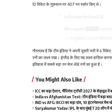
10 विकेट के नुकसान पर 407 रन स्कोर किए थे।
India have declared 🤝
We require 6️⃣0️⃣8️⃣ runs t
— England Cricket (@engl
गौरतलब है कि टीम इंडिया ने अपनी दूसरी पारी में 6 विक
रनों का लक्ष्य रखा। इंग्लैंड के लिए यह लक्ष्य हासिल करन
इतिहास में सबसे बड़ा रन चेज 418 रनों का हुआ है।
You Might Also Like
ICC का बड़ा ऐलान, चैंपियंस ट्रॉफी 2027 के शेड्यूल म
India vs Afghanistan Test: टीम इंडिया में बड़ा बदला
IND vs AFG: BCCI का बड़ा दांव, 10 इंटरनेशनल मैच खेलन
Suryakumar Yadav: IPL के बाद मुंबई T20 लीग में भी फ