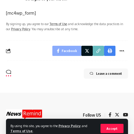
[mc4wp_form]
By signing up, you agree to our
Terms of Use
and acknowledge the data practices in
our
Privacy Policy
. You may unsubscribe at any time.
Facebook
Leave a comment
Follow US
By using this site, you agree to the
Privacy Policy
and
Accept
Terms of Use
.
© 2022 Foxiz News Network. Ruby Design Company. All Rights Reserved.