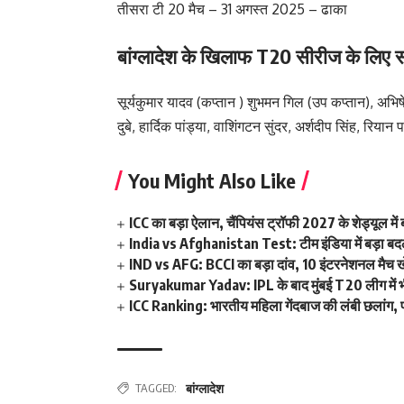
तीसरा टी 20 मैच – 31 अगस्त 2025 – ढाका
बांग्लादेश के खिलाफ T20 सीरीज के लिए स
सूर्यकुमार यादव (कप्तान ) शुभमन गिल (उप कप्तान), अभिषेक
दुबे, हार्दिक पांड्या, वाशिंगटन सुंदर, अर्शदीप सिंह, रिया
You Might Also Like
ICC का बड़ा ऐलान, चैंपियंस ट्रॉफी 2027 के शेड्यूल 
India vs Afghanistan Test: टीम इंडिया में बड़ा बदला
IND vs AFG: BCCI का बड़ा दांव, 10 इंटरनेशनल मैच खेलन
Suryakumar Yadav: IPL के बाद मुंबई T20 लीग में भी फ
ICC Ranking: भारतीय महिला गेंदबाज की लंबी छलांग, पह
TAGGED:
बांग्लादेश