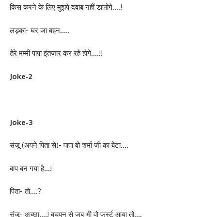
किस करने के लिए मुझपे दवाब नहीं डालोगे….!
लड़का- घर जा बहन…..
तेरे मम्मी पापा इंतजार कर रहे होंगे….!!
Joke-2
Joke-3
संजू (अपने पिता से)- पापा वो शर्मा जी का बेटा….
बाप बन गया है…!
पिता- तो….?
संजू- अच्छा….! बचपन से जब भी वो फर्स्ट आया तो….