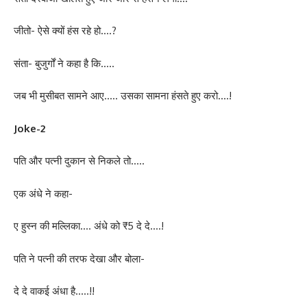
जीतो- ऐसे क्यों हंस रहे हो….?
संता- बुजुर्गों ने कहा है कि…..
जब भी मुसीबत सामने आए….. उसका सामना हंसते हुए करो….!
Joke-2
पति और पत्नी दुकान से निकले तो…..
एक अंधे ने कहा-
ए हुस्न की मल्लिका…. अंधे को ₹5 दे दे….!
पति ने पत्नी की तरफ देखा और बोला-
दे दे वाकई अंधा है…..!!