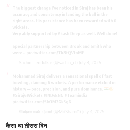
The biggest change I’ve noticed in Siraj has been his
accuracy and consistency in landing the ball in the
right areas. His persistence has been rewarded with 6
wickets.
Very ably supported by Akash Deep as well. Well done!
Special partnership between Brook and Smith who
were…
pic.twitter.com/Tk8tQVfoMF
— Sachin Tendulkar (@sachin_rt)
July 4, 2025
Mohammad Siraj delivers a sensational spell of fast
bowling, claiming 6 wickets. A performance etched in
history — pace, precision, and pure dominance.
#Siraj6Wickets
#INDvENG
#Teamindia
pic.twitter.com/SkOM7Gk5g6
— 𝕸𝖔𝖍𝖆𝖒𝖒𝖆𝖉 𝖘𝖍𝖆𝖒𝖎 (@MdShami11)
July 4, 2025
कैसा था तीसरा दिन