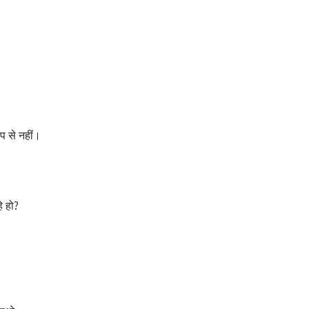
प से नहीं।
े हो?