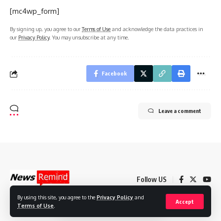
[mc4wp_form]
By signing up, you agree to our
Terms of Use
and acknowledge the data practices in
our
Privacy Policy
. You may unsubscribe at any time.
Facebook
Leave a comment
Follow US
By using this site, you agree to the
Privacy Policy
and
Accept
Terms of Use
.
© 2022 Foxiz News Network. Ruby Design Company. All Rights Reserved.