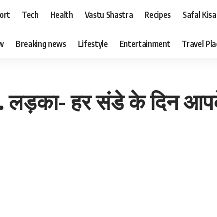
ort
Tech
Health
Vastu Shastra
Recipes
Safal Kis
ew
Breaking news
Lifestyle
Entertainment
Travel Pl
. लड़का- हर संडे के दिन आपके