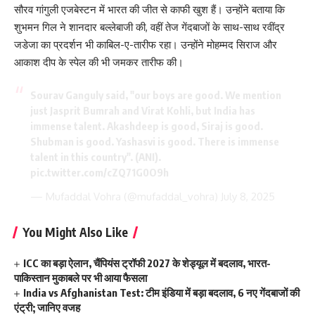
सौरव गांगुली एजबेस्टन में भारत की जीत से काफी खुश हैं। उन्होंने बताया कि
शुभमन गिल ने शानदार बल्लेबाजी की, वहीं तेज गेंदबाजों के साथ-साथ रवींद्र
जडेजा का प्रदर्शन भी काबिल-ए-तारीफ रहा। उन्होंने मोहम्मद सिराज और
आकाश दीप के स्पेल की भी जमकर तारीफ की।
Sourav Ganguly said, "our boys are good. We mention
just Jasprit Bumrah and Virat Kohli, but India has
immense talent. Akashdeep is good, Siraj is good.
Shubman is good. Yashasvi is good. There is immense
talent in this country". (ANI).
pic.twitter.com/cZQ71G0O9h
— Mufaddal Vohra (@mufaddal_vohra)
July 8, 2025
You Might Also Like
ICC का बड़ा ऐलान, चैंपियंस ट्रॉफी 2027 के शेड्यूल में बदलाव, भारत-
पाकिस्तान मुकाबले पर भी आया फैसला
India vs Afghanistan Test: टीम इंडिया में बड़ा बदलाव, 6 नए गेंदबाजों की
एंट्री; जानिए वजह