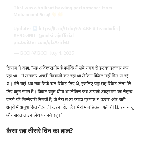
That was a brilliant bowling performance from
Mohammed Siraj!
Updates
https://t.co/Oxhg97g4BF
#TeamIndia
|
#ENGvIND
|
@mdsirajofficial
pic.twitter.com/qlaAxirlvD
— BCCI (@BCCI)
July 4, 2025
सिराज ने कहा, “यह अविश्वसनीय है क्योंकि मैं लंबे समय से इसका इंतजार कर
रहा था। मैं लगातार अच्छी गेंदबाजी कर रहा था लेकिन विकेट नहीं मिल पा रहे
थे। मैंने यहां अब तक सिर्फ चार विकेट लिए थे, इसलिए यहां छह विकेट लेना मेरे
लिए बहुत खास है। विकेट बहुत धीमा था लेकिन जब आपको आक्रमण का नेतृत्व
करने की जिम्मेदारी मिलती है, तो मेरा लक्ष्य ज्यादा प्रयास न करना और सही
क्षेत्रों में अनुशासित गेंदबाज़ी करना होता है। मेरी मानसिकता यही थी कि रन न दूं
और सख्त लाइन लेंथ पर बने रहूं।”
कैसा रहा तीसरे दिन का हाल?