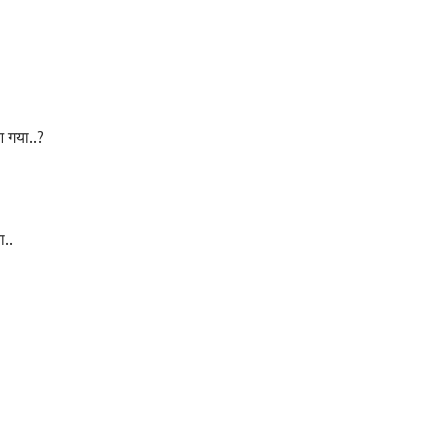
 आ गया..?
ा..