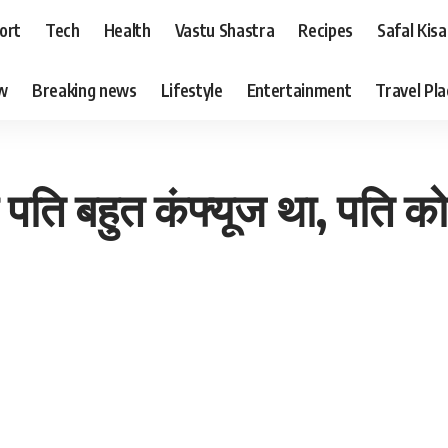
ort
Tech
Health
Vastu Shastra
Recipes
Safal Kis
ew
Breaking news
Lifestyle
Entertainment
Travel Pl
 पति बहुत कंफ्यूज था, पति 