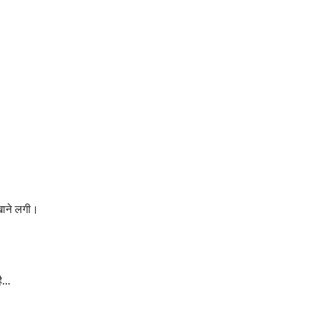
खाने लगी।
है…