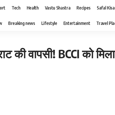
ort
Tech
Health
Vastu Shastra
Recipes
Safal Kis
ew
Breaking news
Lifestyle
Entertainment
Travel Pl
-विराट की वापसी! BCCI को मिल