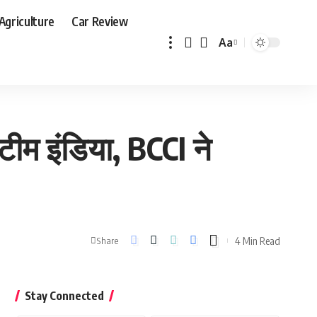
Agriculture
Car Review
Aa
Font
Resizer
म इंडिया, BCCI ने
4 Min Read
Share
Stay Connected