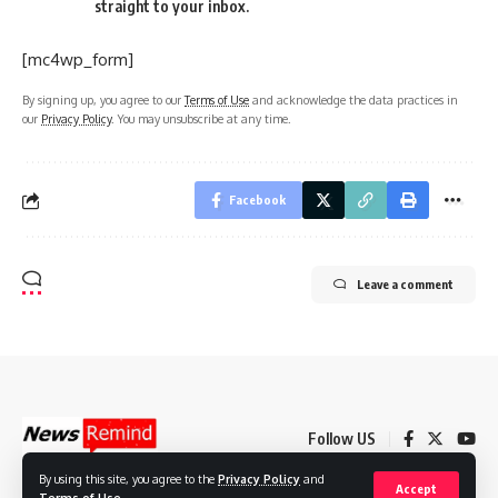
straight to your inbox.
[mc4wp_form]
By signing up, you agree to our
Terms of Use
and acknowledge the data practices in
our
Privacy Policy
. You may unsubscribe at any time.
Facebook
Leave a comment
Follow US
By using this site, you agree to the
Privacy Policy
and
Accept
Terms of Use
.