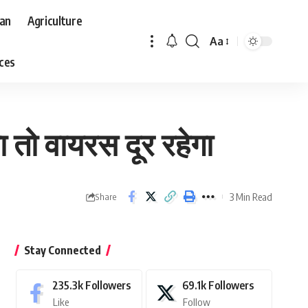
aan
Agriculture
Aa
Font
aces
Resizer
ाया तो वायरस दूर रहेगा
3 Min Read
Share
Stay Connected
235.3k
Followers
69.1k
Followers
Like
Follow