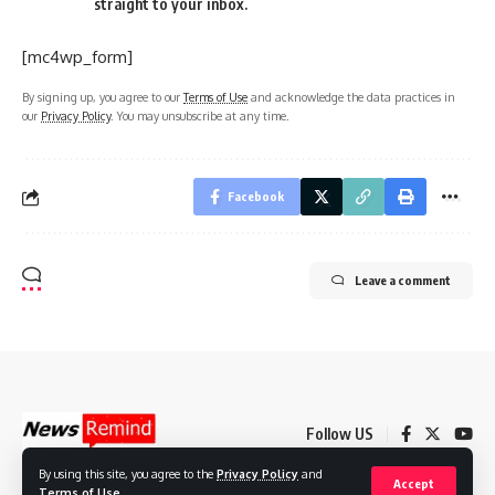
straight to your inbox.
[mc4wp_form]
By signing up, you agree to our
Terms of Use
and acknowledge the data practices in
our
Privacy Policy
. You may unsubscribe at any time.
Facebook
Leave a comment
Follow US
By using this site, you agree to the
Privacy Policy
and
Accept
Terms of Use
.