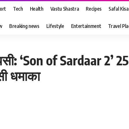
ort
Tech
Health
Vastu Shastra
Recipes
Safal Kis
ew
Breaking news
Lifestyle
Entertainment
Travel Pl
सी: ‘Son of Sardaar 2’ 25 
ेसी धमाका