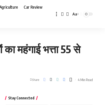
Agriculture
Car Review
Aa
Font
Resizer
ा महंगाई भत्ता 55 से
4 Min Read
Share
Stay Connected