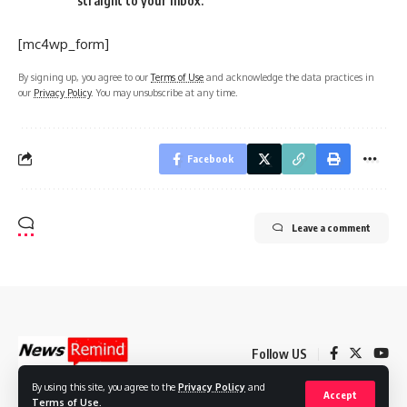
straight to your inbox.
[mc4wp_form]
By signing up, you agree to our
Terms of Use
and acknowledge the data practices in
our
Privacy Policy
. You may unsubscribe at any time.
Facebook
Leave a comment
Follow US
By using this site, you agree to the
Privacy Policy
and
Accept
Terms of Use
.