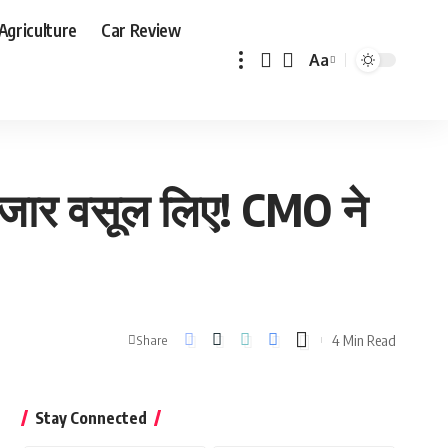
Agriculture
Car Review
Aa
Font
Resizer
हजार वसूल लिए! CMO ने
4 Min Read
Share
Stay Connected