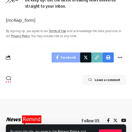
straight to your inbox.
[mc4wp_form]
By signing up, you agree to our
Terms of Use
and acknowledge the data practices in
our
Privacy Policy
. You may unsubscribe at any time.
Facebook
Leave a comment
Follow US
By using this site, you agree to the
Privacy Policy
and