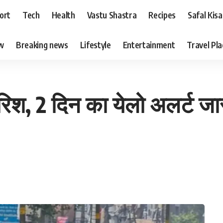
ort
Tech
Health
Vastu Shastra
Recipes
Safal Kis
ew
Breaking news
Lifestyle
Entertainment
Travel Pl
िश, 2 दिन का येलो अलर्ट जा