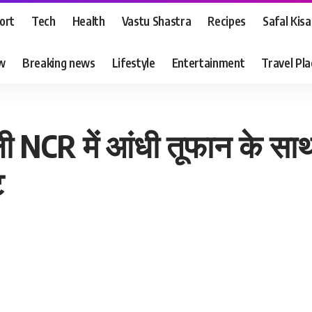
ort
Tech
Health
Vastu Shastra
Recipes
Safal Kis
ew
Breaking news
Lifestyle
Entertainment
Travel Pl
ली NCR में आंधी तूफान के सा
ट