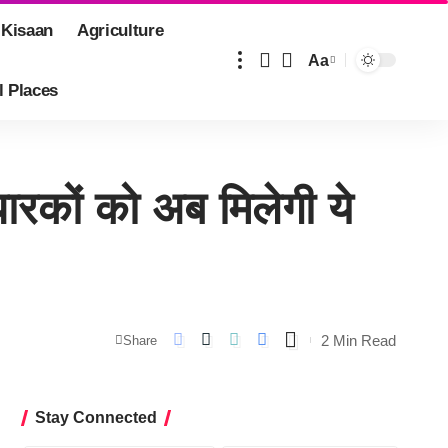
 Kisaan
Agriculture
Aa
Font
l Places
Resizer
कों को अब मिलेगी ये
2 Min Read
Share
Stay Connected