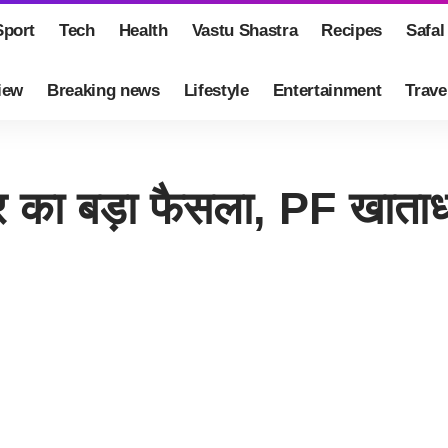
Sport
Tech
Health
Vastu Shastra
Recipes
Safal
iew
Breaking news
Lifestyle
Entertainment
Trave
ा बड़ा फैसला, PF खाताधार