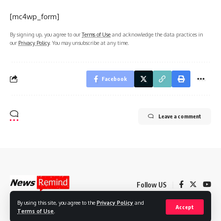
[mc4wp_form]
By signing up, you agree to our
Terms of Use
and acknowledge the data practices in
our
Privacy Policy
. You may unsubscribe at any time.
Facebook
Leave a comment
Follow US
By using this site, you agree to the
Privacy Policy
and
Accept
Terms of Use
.
© 2022 Foxiz News Network. Ruby Design Company. All Rights Reserved.