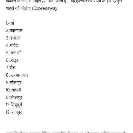
विकास के लिए भी महत्वपूर्ण माना जाता है। यह एक्सप्रेसवे राज्य के इन प्रमुख
शहरों को जोड़ेगा।Expressway
1.वर्धा
2.यवतमाल
3.हिंगोली
4.नांदेड़
5. परभणी
6.लातूर
7.बीड़
8. उस्मानाबाद
9.सोलापुर
10.सांगली
11.कोल्हापुर
12.सिंधुदुर्ग
13. नागपुर