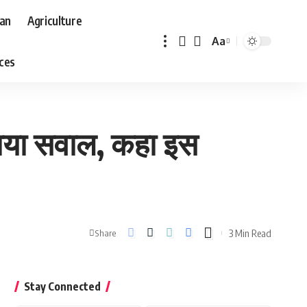
aan
Agriculture
Aa
Font
aces
Resizer
ाया सवाल, कहा इस
3 Min Read
Share
Stay Connected