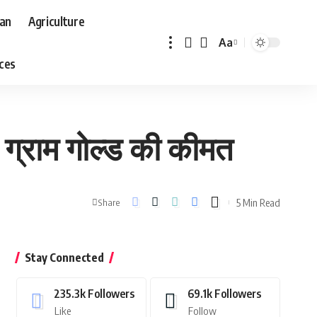
aan
Agriculture
Aa
Font
aces
Resizer
 ग्राम गोल्ड की कीमत
5 Min Read
Share
Stay Connected
235.3k
Followers
69.1k
Followers
Like
Follow