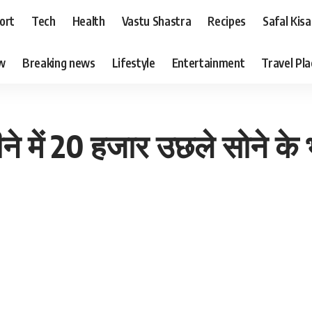
ort
Tech
Health
Vastu Shastra
Recipes
Safal Kis
ew
Breaking news
Lifestyle
Entertainment
Travel Pl
ने में 20 हजार उछले सोने के