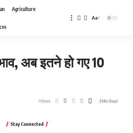
aan
Agriculture
Aa
Font
aces
Resizer
 भाव, अब इतने हो गए 10
3 Min Read
Share
Stay Connected