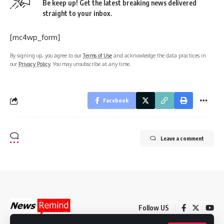
Be keep up! Get the latest breaking news delivered
straight to your inbox.
[mc4wp_form]
By signing up, you agree to our
Terms of Use
and acknowledge the data practices in
our
Privacy Policy
. You may unsubscribe at any time.
Facebook
Leave a comment
Follow US