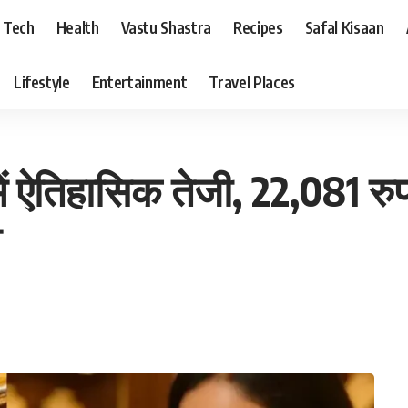
Tech
Health
Vastu Shastra
Recipes
Safal Kisaan
Lifestyle
Entertainment
Travel Places
ें ऐतिहासिक तेजी, 22,081 रु
म