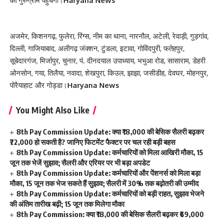
को गुरुग्राम पहुंचेगी।
Haryana News
अजमेर, किशनगढ़, फुलेरा, रिंग्स, नीम का थाना, नारनौल, अटेली, रेवाड़ी, गुड़गांव,
दिल्ली, गाजियाबाद, अलीगढ़ जंक्शन, टुंडला, इटावा, गोविंदपुरी, फतेहपुर,
सूबेदारगंज, मिर्जापुर, चुनार, पं. दीनदयाल उपाध्याय, भभुआ रोड, सासाराम, डेहरी
ओनसोन, गया, तिलैया, नवादा, शेखपुरा, किउल, झाझा, जसीडीह, देवघर, मोहनपुर,
पोरैयाहाट और गोड्डा।
Haryana News
You Might Also Like
8th Pay Commission Update: क्या ₹18,000 की बेसिक सैलरी बढ़कर
₹72,000 हो सकती है? जानिए फिटमेंट फैक्टर पर चल रही बड़ी बहस
8th Pay Commission Update: कर्मचारियों को मिला आखिरी मौका, 15
जून तक भेजें सुझाव; सैलरी और एरियर पर भी बड़ा अपडेट
8th Pay Commission Update: कर्मचारियों और पेंशनर्स को मिला बड़ा
मौका, 15 जून तक भेज सकते हैं सुझाव; सैलरी में 30% तक बढ़ोतरी की उम्मीद
8th Pay Commission Update: कर्मचारियों को बड़ी राहत, सुझाव भेजने
की अंतिम तारीख बढ़ी; 15 जून तक मिलेगा मौका
8th Pay Commission: क्या ₹18,000 की बेसिक सैलरी बढ़कर ₹69,000