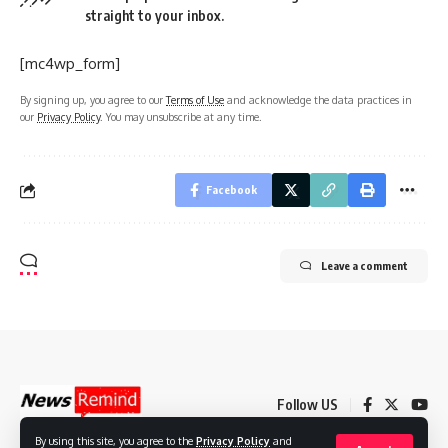
straight to your inbox.
[mc4wp_form]
By signing up, you agree to our
Terms of Use
and acknowledge the data practices in
our
Privacy Policy
. You may unsubscribe at any time.
Facebook
Leave a comment
Follow US
By using this site, you agree to the
Privacy Policy
and