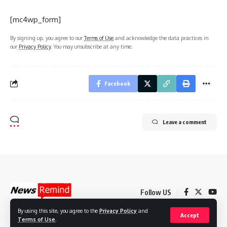
[mc4wp_form]
By signing up, you agree to our
Terms of Use
and acknowledge the data practices in
our
Privacy Policy
. You may unsubscribe at any time.
Facebook
Leave a comment
Follow US
By using this site, you agree to the
Privacy Policy
and
Accept
Terms of Use
.
© 2022 Foxiz News Network. Ruby Design Company. All Rights Reserved.