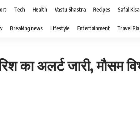
ort
Tech
Health
Vastu Shastra
Recipes
Safal Kis
ew
Breaking news
Lifestyle
Entertainment
Travel Pl
 का अलर्ट जारी, मौसम विभाग 